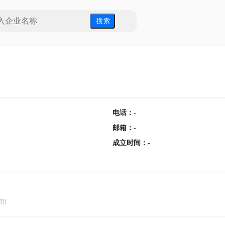
搜 索
电话
：
-
邮箱
：
-
成立时间
：
-
用!