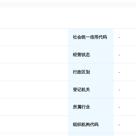
社会统一信用代码
-
经营状态
-
行政区划
-
登记机关
-
所属行业
-
组织机构代码
-