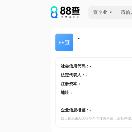
查企业
查企业
-
88查
查招投标
查产地
社会信用代码
：
-
法定代表人
：
-
注册资本
：
-
地址
：
-
企业信息概览：
-
如上信息由AI大模型全网搜索生成，请甄别使