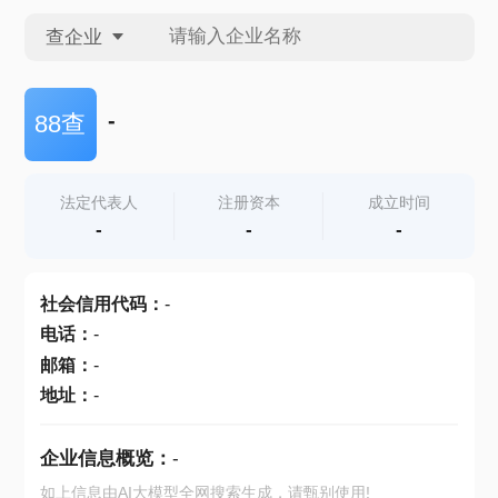
查企业
查企业
-
88查
查招投标
法定代表人
注册资本
成立时间
-
-
-
查产地
社会信用代码
：
-
电话
：
-
邮箱
：
-
地址
：
-
企业信息概览：
-
如上信息由AI大模型全网搜索生成，请甄别使用!