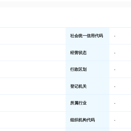
社会统一信用代码
-
经营状态
-
行政区划
-
登记机关
-
所属行业
-
组织机构代码
-