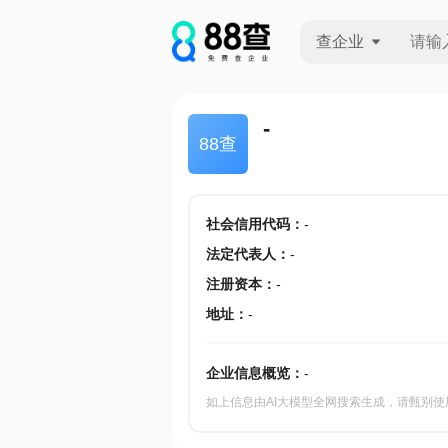
查企业
查企业
-
88查
查招投标
查产地
社会信用代码
：
-
法定代表人
：
-
注册资本
：
-
地址
：
-
企业信息概览：
-
如上信息由AI大模型全网搜索生成，请甄别使