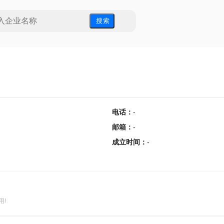
搜 索
电话
：
-
邮箱
：
-
成立时间
：
-
用!