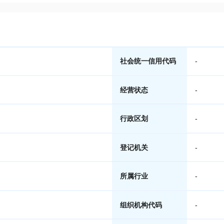
社会统一信用代码
-
经营状态
-
行政区划
-
登记机关
-
所属行业
-
组织机构代码
-