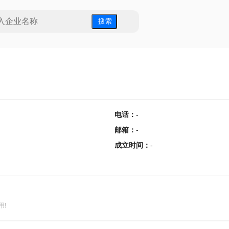
搜 索
电话
：
-
邮箱
：
-
成立时间
：
-
用!