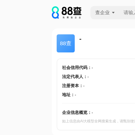
查企业
查企业
-
88查
查招投标
查产地
社会信用代码
：
-
法定代表人
：
-
注册资本
：
-
地址
：
-
企业信息概览：
-
如上信息由AI大模型全网搜索生成，请甄别使