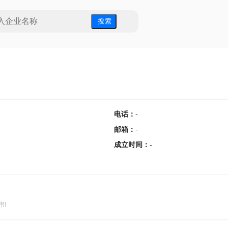
搜 索
电话
：
-
邮箱
：
-
成立时间
：
-
用!