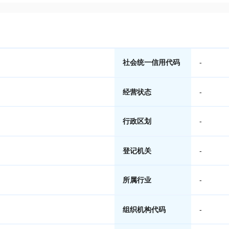
社会统一信用代码
-
经营状态
-
行政区划
-
登记机关
-
所属行业
-
组织机构代码
-