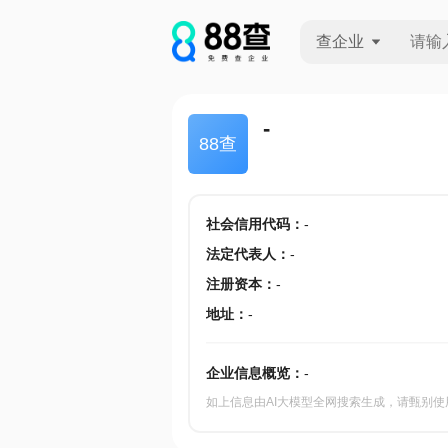
查企业
查企业
-
88查
查招投标
查产地
社会信用代码
：
-
法定代表人
：
-
注册资本
：
-
地址
：
-
企业信息概览：
-
如上信息由AI大模型全网搜索生成，请甄别使