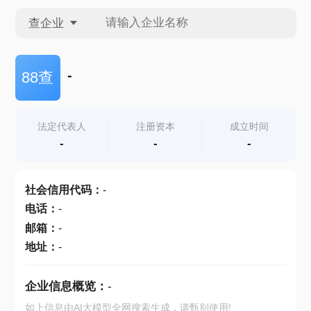
查企业
查企业
-
88查
查招投标
法定代表人
注册资本
成立时间
-
-
-
查产地
社会信用代码
：
-
电话
：
-
邮箱
：
-
地址
：
-
企业信息概览：
-
如上信息由AI大模型全网搜索生成，请甄别使用!