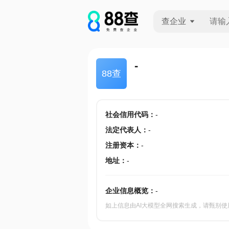
查企业
查企业
-
88查
查招投标
查产地
社会信用代码
：
-
法定代表人
：
-
注册资本
：
-
地址
：
-
企业信息概览：
-
如上信息由AI大模型全网搜索生成，请甄别使