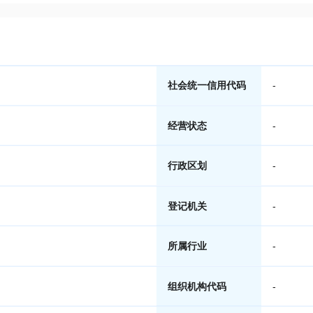
社会统一信用代码
-
经营状态
-
行政区划
-
登记机关
-
所属行业
-
组织机构代码
-