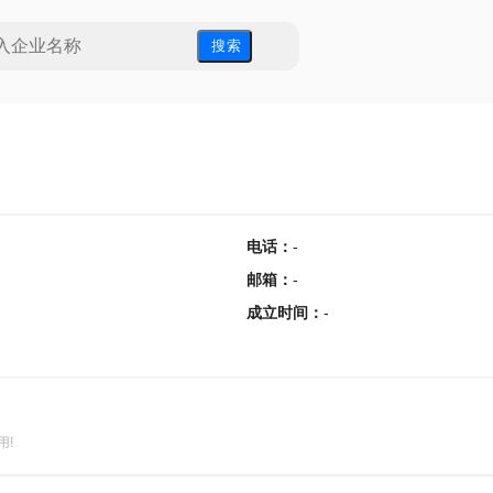
搜 索
电话
：
-
邮箱
：
-
成立时间
：
-
用!