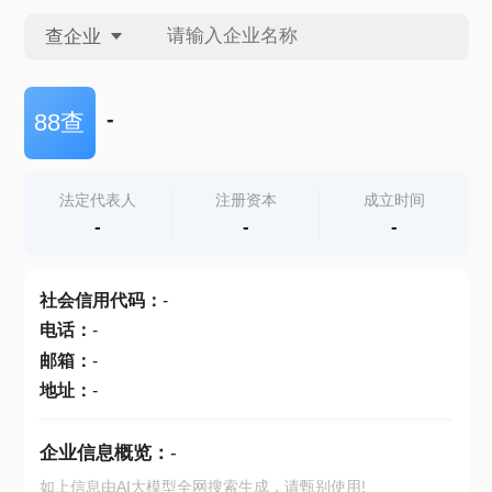
查企业
查企业
-
88查
查招投标
法定代表人
注册资本
成立时间
-
-
-
查产地
社会信用代码
：
-
电话
：
-
邮箱
：
-
地址
：
-
企业信息概览：
-
如上信息由AI大模型全网搜索生成，请甄别使用!