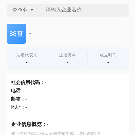
查企业
查企业
-
88查
查招投标
法定代表人
注册资本
成立时间
-
-
-
查产地
社会信用代码
：
-
电话
：
-
邮箱
：
-
地址
：
-
企业信息概览：
-
如上信息由AI大模型全网搜索生成，请甄别使用!