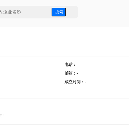
搜 索
电话
：
-
邮箱
：
-
成立时间
：
-
用!