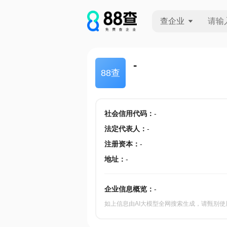
查企业
查企业
-
88查
查招投标
查产地
社会信用代码
：
-
法定代表人
：
-
注册资本
：
-
地址
：
-
企业信息概览：
-
如上信息由AI大模型全网搜索生成，请甄别使