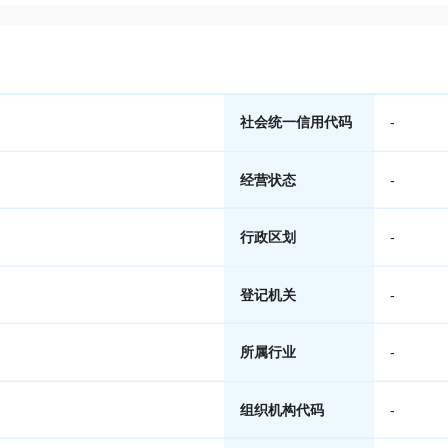
社会统一信用代码
-
经营状态
-
行政区划
-
登记机关
-
所属行业
-
组织机构代码
-