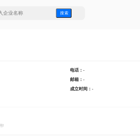
搜 索
电话
：
-
邮箱
：
-
成立时间
：
-
用!