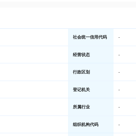
社会统一信用代码
-
经营状态
-
行政区划
-
登记机关
-
所属行业
-
组织机构代码
-