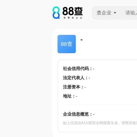
查企业
查企业
-
88查
查招投标
查产地
社会信用代码
：
-
法定代表人
：
-
注册资本
：
-
地址
：
-
企业信息概览：
-
如上信息由AI大模型全网搜索生成，请甄别使