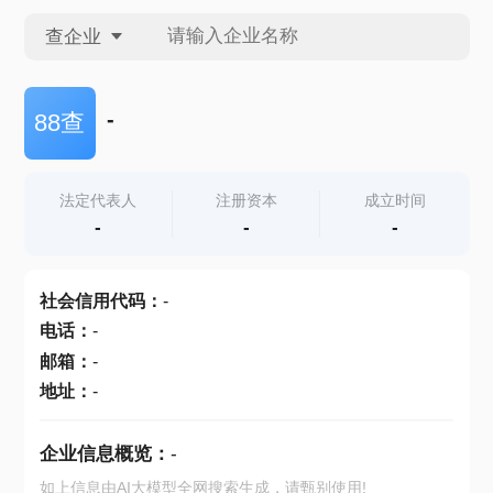
查企业
查企业
-
88查
查招投标
法定代表人
注册资本
成立时间
-
-
-
查产地
社会信用代码
：
-
电话
：
-
邮箱
：
-
地址
：
-
企业信息概览：
-
如上信息由AI大模型全网搜索生成，请甄别使用!