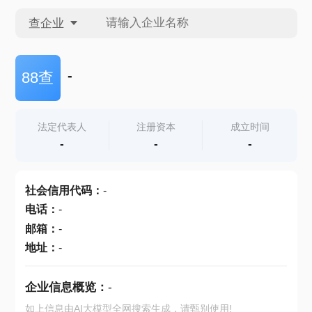
查企业
查企业
-
88查
查招投标
法定代表人
注册资本
成立时间
-
-
-
查产地
社会信用代码
：
-
电话
：
-
邮箱
：
-
地址
：
-
企业信息概览：
-
如上信息由AI大模型全网搜索生成，请甄别使用!