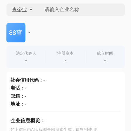
查企业
查企业
-
88查
查招投标
法定代表人
注册资本
成立时间
-
-
-
查产地
社会信用代码
：
-
电话
：
-
邮箱
：
-
地址
：
-
企业信息概览：
-
如上信息由AI大模型全网搜索生成，请甄别使用!