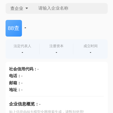
查企业
查企业
-
88查
查招投标
法定代表人
注册资本
成立时间
-
-
-
查产地
社会信用代码
：
-
电话
：
-
邮箱
：
-
地址
：
-
企业信息概览：
-
如上信息由AI大模型全网搜索生成，请甄别使用!