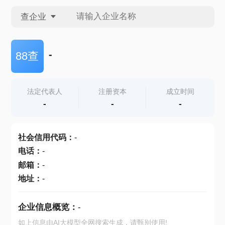
查企业
查企业
-
88查
查招投标
法定代表人
注册资本
成立时间
-
-
-
查产地
社会信用代码
：
-
电话
：
-
邮箱
：
-
地址
：
-
企业信息概览：
-
如上信息由AI大模型全网搜索生成，请甄别使用!