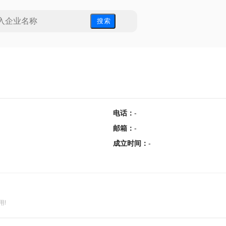
搜 索
电话
：
-
邮箱
：
-
成立时间
：
-
用!