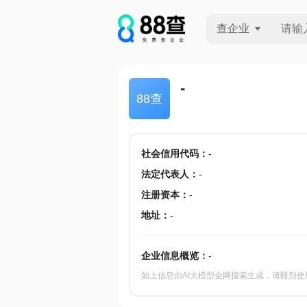
查企业
查企业
-
88查
查招投标
查产地
社会信用代码
：
-
法定代表人
：
-
注册资本
：
-
地址
：
-
企业信息概览：
-
如上信息由AI大模型全网搜索生成，请甄别使