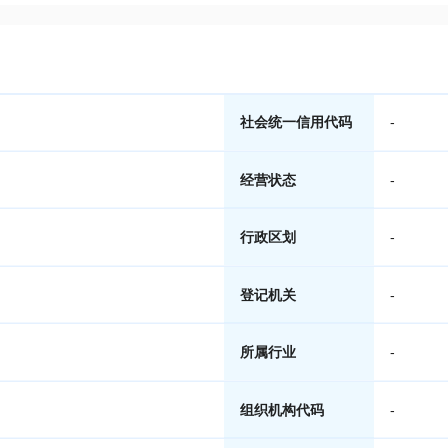
社会统一信用代码
-
经营状态
-
行政区划
-
登记机关
-
所属行业
-
组织机构代码
-