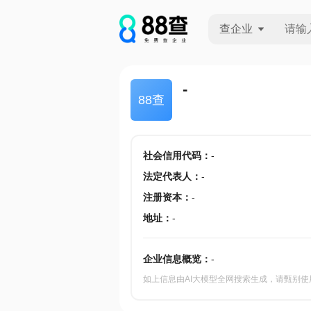
查企业
查企业
-
88查
查招投标
查产地
社会信用代码
：
-
法定代表人
：
-
注册资本
：
-
地址
：
-
企业信息概览：
-
如上信息由AI大模型全网搜索生成，请甄别使