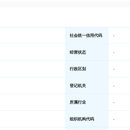
社会统一信用代码
-
经营状态
-
行政区划
-
登记机关
-
所属行业
-
组织机构代码
-