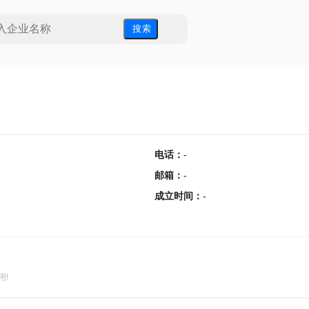
搜 索
电话
：
-
邮箱
：
-
成立时间
：
-
用!