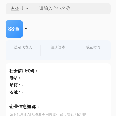
查企业
查企业
-
88查
查招投标
法定代表人
注册资本
成立时间
-
-
-
查产地
社会信用代码
：
-
电话
：
-
邮箱
：
-
地址
：
-
企业信息概览：
-
如上信息由AI大模型全网搜索生成，请甄别使用!