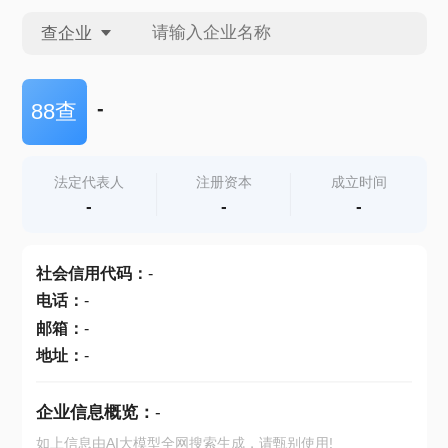
查企业
查企业
-
88查
查招投标
法定代表人
注册资本
成立时间
-
-
-
查产地
社会信用代码
：
-
电话
：
-
邮箱
：
-
地址
：
-
企业信息概览：
-
如上信息由AI大模型全网搜索生成，请甄别使用!