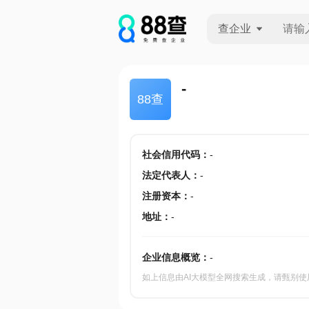
查企业
查企业
-
88查
查招投标
查产地
社会信用代码
：
-
法定代表人
：
-
注册资本
：
-
地址
：
-
企业信息概览：
-
如上信息由AI大模型全网搜索生成，请甄别使