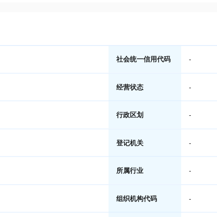
社会统一信用代码
-
经营状态
-
行政区划
-
登记机关
-
所属行业
-
组织机构代码
-