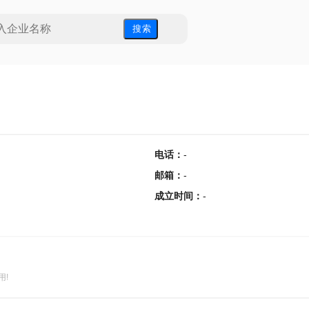
搜 索
电话
：
-
邮箱
：
-
成立时间
：
-
用!