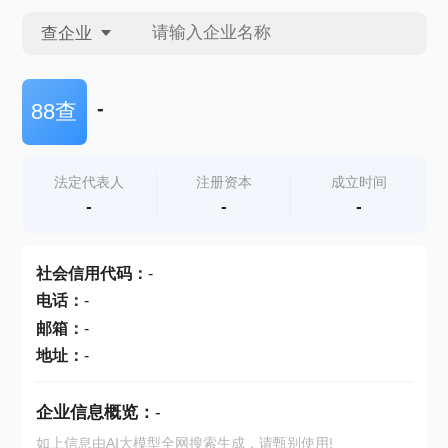
查企业
查企业
-
88查
查招投标
法定代表人
注册资本
成立时间
-
-
-
查产地
社会信用代码
：
-
电话
：
-
邮箱
：
-
地址
：
-
企业信息概览：
-
如上信息由AI大模型全网搜索生成，请甄别使用!