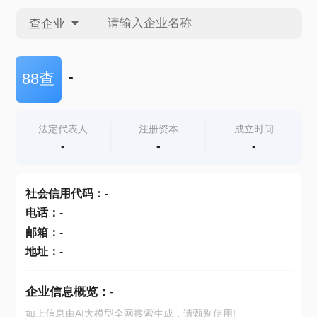
查企业
查企业
-
88查
查招投标
法定代表人
注册资本
成立时间
-
-
-
查产地
社会信用代码
：
-
电话
：
-
邮箱
：
-
地址
：
-
企业信息概览：
-
如上信息由AI大模型全网搜索生成，请甄别使用!