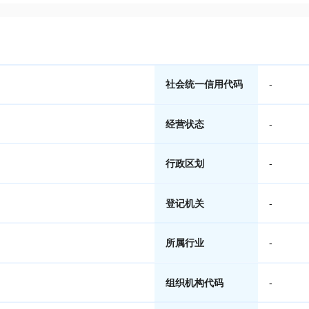
社会统一信用代码
-
经营状态
-
行政区划
-
登记机关
-
所属行业
-
组织机构代码
-