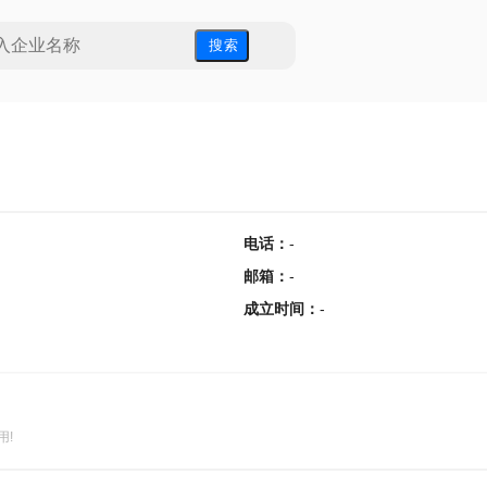
搜 索
电话
：
-
邮箱
：
-
成立时间
：
-
用!