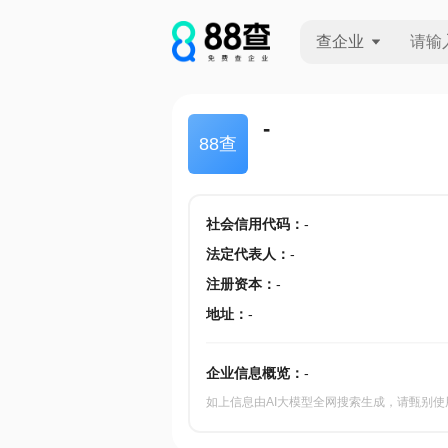
查企业
查企业
-
88查
查招投标
查产地
社会信用代码
：
-
法定代表人
：
-
注册资本
：
-
地址
：
-
企业信息概览：
-
如上信息由AI大模型全网搜索生成，请甄别使