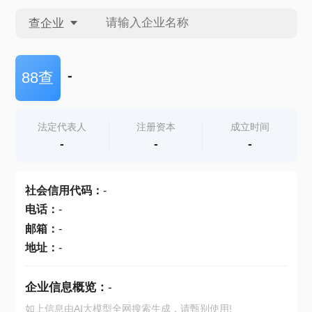
查企业
查企业
-
88查
查招投标
法定代表人
注册资本
成立时间
-
-
-
查产地
社会信用代码
：
-
电话
：
-
邮箱
：
-
地址
：
-
企业信息概览：
-
如上信息由AI大模型全网搜索生成，请甄别使用!