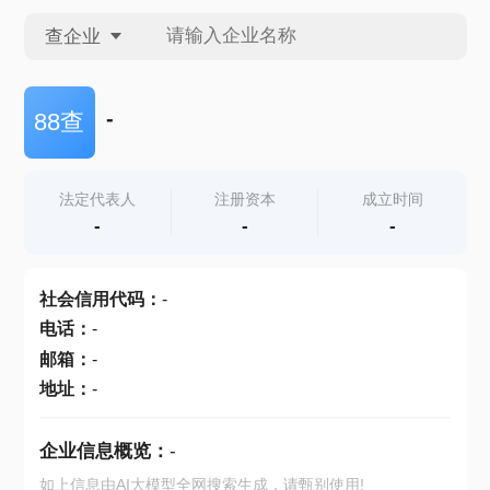
查企业
查企业
-
88查
查招投标
法定代表人
注册资本
成立时间
-
-
-
查产地
社会信用代码
：
-
电话
：
-
邮箱
：
-
地址
：
-
企业信息概览：
-
如上信息由AI大模型全网搜索生成，请甄别使用!