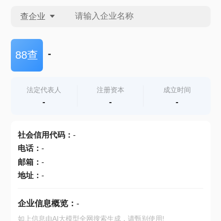
查企业
查企业
-
88查
查招投标
法定代表人
注册资本
成立时间
-
-
-
查产地
社会信用代码
：
-
电话
：
-
邮箱
：
-
地址
：
-
企业信息概览：
-
如上信息由AI大模型全网搜索生成，请甄别使用!