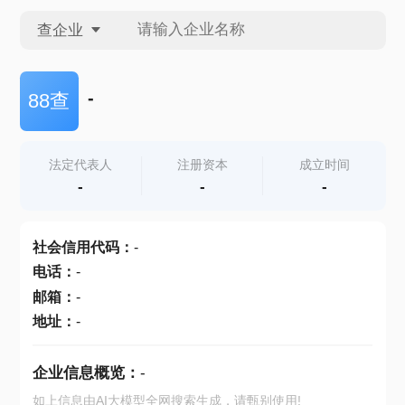
查企业
查企业
-
88查
查招投标
法定代表人
注册资本
成立时间
-
-
-
查产地
社会信用代码
：
-
电话
：
-
邮箱
：
-
地址
：
-
企业信息概览：
-
如上信息由AI大模型全网搜索生成，请甄别使用!