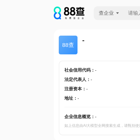
查企业
查企业
-
88查
查招投标
查产地
社会信用代码
：
-
法定代表人
：
-
注册资本
：
-
地址
：
-
企业信息概览：
-
如上信息由AI大模型全网搜索生成，请甄别使