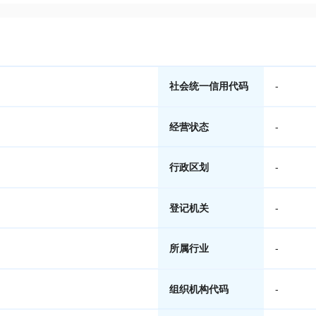
社会统一信用代码
-
经营状态
-
行政区划
-
登记机关
-
所属行业
-
组织机构代码
-