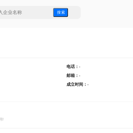
搜 索
电话
：
-
邮箱
：
-
成立时间
：
-
用!