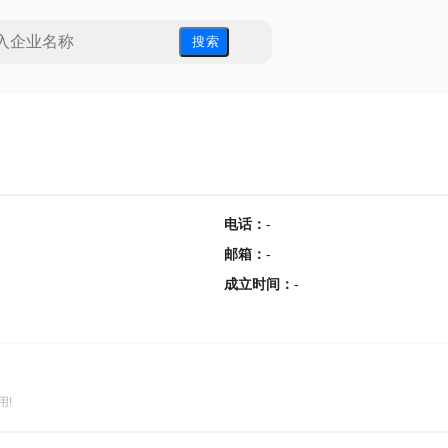
搜 索
电话
：
-
邮箱
：
-
成立时间
：
-
用!