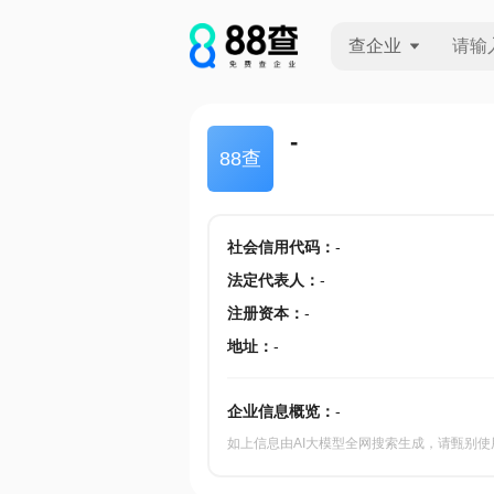
查企业
查企业
-
88查
查招投标
查产地
社会信用代码
：
-
法定代表人
：
-
注册资本
：
-
地址
：
-
企业信息概览：
-
如上信息由AI大模型全网搜索生成，请甄别使