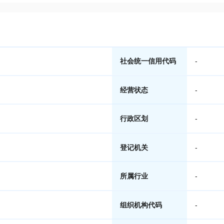
社会统一信用代码
-
经营状态
-
行政区划
-
登记机关
-
所属行业
-
组织机构代码
-