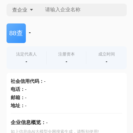
查企业
查企业
-
88查
查招投标
法定代表人
注册资本
成立时间
-
-
-
查产地
社会信用代码
：
-
电话
：
-
邮箱
：
-
地址
：
-
企业信息概览：
-
如上信息由AI大模型全网搜索生成，请甄别使用!