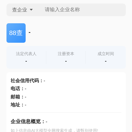
查企业
查企业
-
88查
查招投标
法定代表人
注册资本
成立时间
-
-
-
查产地
社会信用代码
：
-
电话
：
-
邮箱
：
-
地址
：
-
企业信息概览：
-
如上信息由AI大模型全网搜索生成，请甄别使用!