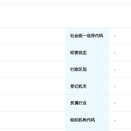
社会统一信用代码
-
经营状态
-
行政区划
-
登记机关
-
所属行业
-
组织机构代码
-