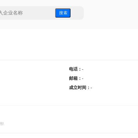
搜 索
电话
：
-
邮箱
：
-
成立时间
：
-
用!