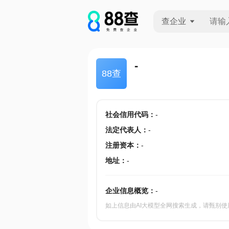
查企业
查企业
-
88查
查招投标
查产地
社会信用代码
：
-
法定代表人
：
-
注册资本
：
-
地址
：
-
企业信息概览：
-
如上信息由AI大模型全网搜索生成，请甄别使