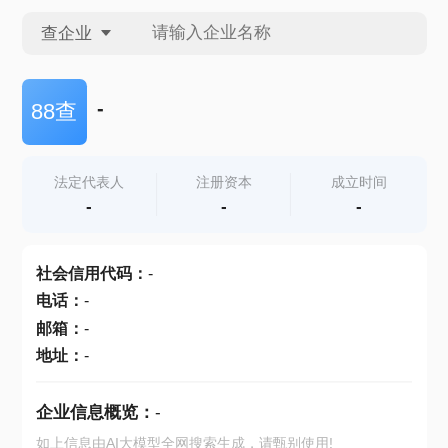
查企业
查企业
-
88查
查招投标
法定代表人
注册资本
成立时间
-
-
-
查产地
社会信用代码
：
-
电话
：
-
邮箱
：
-
地址
：
-
企业信息概览：
-
如上信息由AI大模型全网搜索生成，请甄别使用!