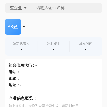
查企业
查企业
-
88查
查招投标
法定代表人
注册资本
成立时间
-
-
-
查产地
社会信用代码
：
-
电话
：
-
邮箱
：
-
地址
：
-
企业信息概览：
-
如上信息由AI大模型全网搜索生成，请甄别使用!