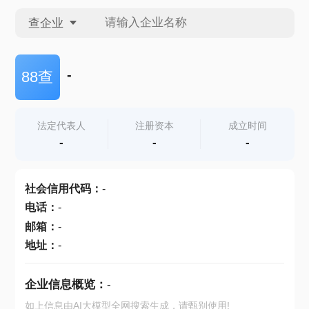
查企业
查企业
-
88查
查招投标
法定代表人
注册资本
成立时间
-
-
-
查产地
社会信用代码
：
-
电话
：
-
邮箱
：
-
地址
：
-
企业信息概览：
-
如上信息由AI大模型全网搜索生成，请甄别使用!