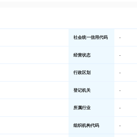
社会统一信用代码
-
经营状态
-
行政区划
-
登记机关
-
所属行业
-
组织机构代码
-