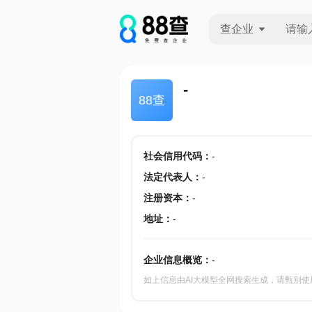
查企业
查企业
-
88查
查招投标
查产地
社会信用代码
：
-
法定代表人
：
-
注册资本
：
-
地址
：
-
企业信息概览：
-
如上信息由AI大模型全网搜索生成，请甄别使