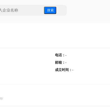
搜 索
电话
：
-
邮箱
：
-
成立时间
：
-
用!