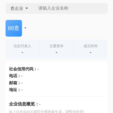
查企业
查企业
-
88查
查招投标
法定代表人
注册资本
成立时间
-
-
-
查产地
社会信用代码
：
-
电话
：
-
邮箱
：
-
地址
：
-
企业信息概览：
-
如上信息由AI大模型全网搜索生成，请甄别使用!