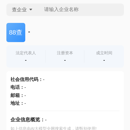
查企业
查企业
-
88查
查招投标
法定代表人
注册资本
成立时间
-
-
-
查产地
社会信用代码
：
-
电话
：
-
邮箱
：
-
地址
：
-
企业信息概览：
-
如上信息由AI大模型全网搜索生成，请甄别使用!