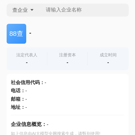
查企业
查企业
-
88查
查招投标
法定代表人
注册资本
成立时间
-
-
-
查产地
社会信用代码
：
-
电话
：
-
邮箱
：
-
地址
：
-
企业信息概览：
-
如上信息由AI大模型全网搜索生成，请甄别使用!