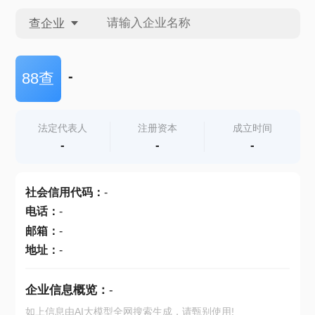
查企业
查企业
-
88查
查招投标
法定代表人
注册资本
成立时间
-
-
-
查产地
社会信用代码
：
-
电话
：
-
邮箱
：
-
地址
：
-
企业信息概览：
-
如上信息由AI大模型全网搜索生成，请甄别使用!