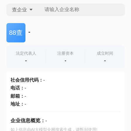
查企业
查企业
-
88查
查招投标
法定代表人
注册资本
成立时间
-
-
-
查产地
社会信用代码
：
-
电话
：
-
邮箱
：
-
地址
：
-
企业信息概览：
-
如上信息由AI大模型全网搜索生成，请甄别使用!