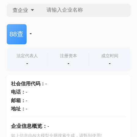
查企业
查企业
-
88查
查招投标
法定代表人
注册资本
成立时间
-
-
-
查产地
社会信用代码
：
-
电话
：
-
邮箱
：
-
地址
：
-
企业信息概览：
-
如上信息由AI大模型全网搜索生成，请甄别使用!