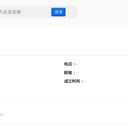
搜 索
电话
：
-
邮箱
：
-
成立时间
：
-
用!