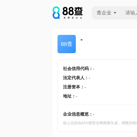
查企业
查企业
-
88查
查招投标
查产地
社会信用代码
：
-
法定代表人
：
-
注册资本
：
-
地址
：
-
企业信息概览：
-
如上信息由AI大模型全网搜索生成，请甄别使