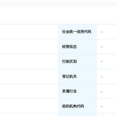
社会统一信用代码
-
经营状态
-
行政区划
-
登记机关
-
所属行业
-
组织机构代码
-