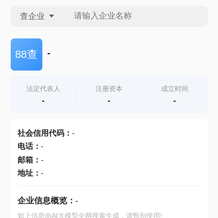
查企业
查企业
-
88查
查招投标
法定代表人
注册资本
成立时间
-
-
-
查产地
社会信用代码
：
-
电话
：
-
邮箱
：
-
地址
：
-
企业信息概览：
-
如上信息由AI大模型全网搜索生成，请甄别使用!