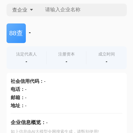
查企业
查企业
-
88查
查招投标
法定代表人
注册资本
成立时间
-
-
-
查产地
社会信用代码
：
-
电话
：
-
邮箱
：
-
地址
：
-
企业信息概览：
-
如上信息由AI大模型全网搜索生成，请甄别使用!