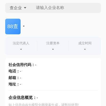
查企业
查企业
-
88查
查招投标
法定代表人
注册资本
成立时间
-
-
-
查产地
社会信用代码
：
-
电话
：
-
邮箱
：
-
地址
：
-
企业信息概览：
-
如上信息由AI大模型全网搜索生成，请甄别使用!