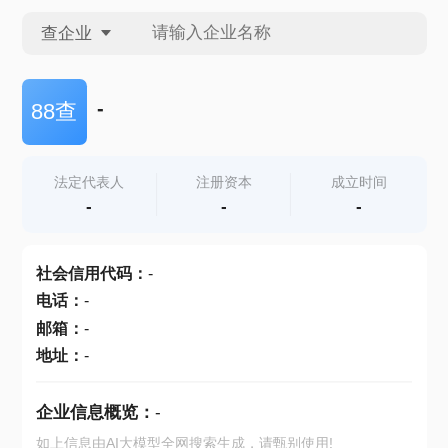
查企业
查企业
-
88查
查招投标
法定代表人
注册资本
成立时间
-
-
-
查产地
社会信用代码
：
-
电话
：
-
邮箱
：
-
地址
：
-
企业信息概览：
-
如上信息由AI大模型全网搜索生成，请甄别使用!