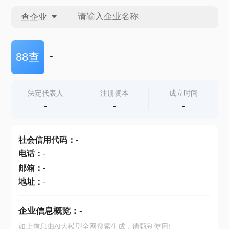
查企业
查企业
-
88查
查招投标
法定代表人
注册资本
成立时间
-
-
-
查产地
社会信用代码
：
-
电话
：
-
邮箱
：
-
地址
：
-
企业信息概览：
-
如上信息由AI大模型全网搜索生成，请甄别使用!