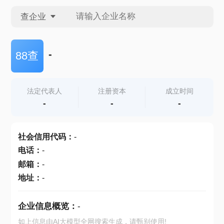
查企业
查企业
-
88查
查招投标
法定代表人
注册资本
成立时间
-
-
-
查产地
社会信用代码
：
-
电话
：
-
邮箱
：
-
地址
：
-
企业信息概览：
-
如上信息由AI大模型全网搜索生成，请甄别使用!